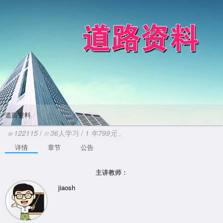
道路资料
122115
/
36
人学习 /
1
年
799元
,
详情
章节
公告
主讲教师：
jiaosh